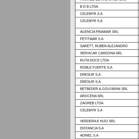
B D B LTDA
CELEMYR S.A
CELEMYR S.A
AGENCIA PINAMAR SRL
PETITMAR S.A
SARETT, RUBEN ALEJANDRO
SERVICAR CARDONA SRL
RUTA DOCE LTDA
ROBLE FUERTE S.A
DRESUR S.A
DRESUR S.A
BETBEDER & GOLFARINI SRL
AROCENA SRL
ZAGREB LTDA
CELEMYR S.A
VERDERA E HIJO SRL
DISTANCIA S.A
ADINEL S.A