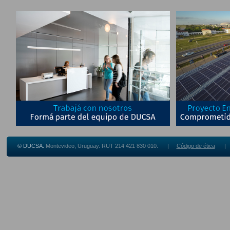
© DUCSA.
Montevideo, Uruguay. RUT 214 421 830 010. |
Código de ética
| Be