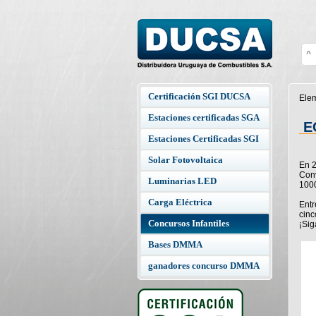
^
Certificación SGI DUCSA
Elem
Estaciones certificadas SGA
E
Estaciones Certificadas SGI
Solar Fotovoltaica
En 2
Conv
Luminarias LED
1000
Carga Eléctrica
Entr
cinc
Concursos Infantiles
¡Sig
Bases DMMA
ganadores concurso DMMA