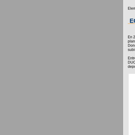
Elem
E
En 2
plan
Dond
subie
Entr
DUCS
depo