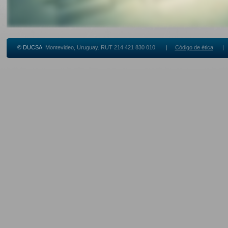
© DUCSA.
Montevideo, Uruguay. RUT 214 421 830 010. |
Código de ética
| Be