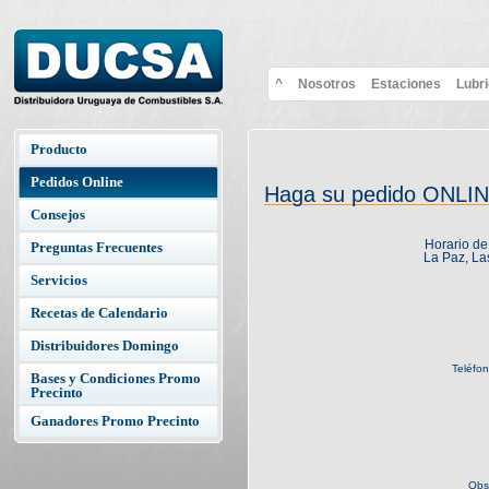
^
Nosotros
Estaciones
Lubr
Producto
Pedidos Online
Haga su pedido ONLI
Consejos
Horario de
Preguntas Frecuentes
La Paz, La
Servicios
Recetas de Calendario
Distribuidores Domingo
Teléfono
Bases y Condiciones Promo
Precinto
Ganadores Promo Precinto
Obse